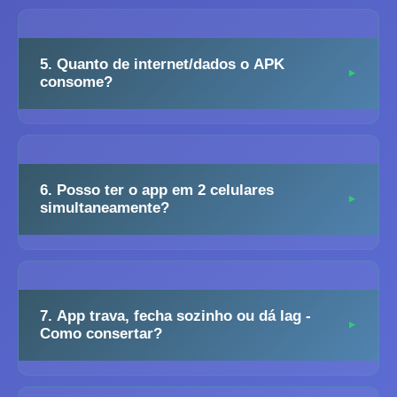
App verifica novas versões a cada 7 dias
Causa:
Google Play Protect bloqueando
Parcialmente - Com restrições de segurança.
automaticamente
Solução:
Quando aparecer aviso, toque
5. Quanto de internet/dados o APK
Quando disponível,
notificação push
"Instalar mesmo assim" > "OK"
Dispositivos ROOT Detectados:
consome?
aparece: "Nova versão 3.x.x disponível"
Erro: "Falha ao analisar o pacote"
✅ App instala e abre normalmente
Toque na notificação > "Baixar
✅ Pode jogar jogos demo/grátis
Atualização"
Causa:
Download incompleto ou arquivo
Consumo Estimado de Dados Móveis:
corrompido
⚠️
Depósitos/Saques BLOQUEADOS
por
Download 10-20MB (apenas arquivos
6. Posso ter o app em 2 celulares
segurança
Solução:
Delete APK, limpe cache
Atividade
modificados, não app completo)
Consumo/Hora
Consumo/Mês
simultaneamente?
(20h)
navegador, re-baixe do site oficial
⚠️ Aviso vermelho aparece: "Dispositivo
Instalação automática - Login/Dados
rooteado detectado"
Slots/Jogos
15-30 MB/h
300-600 MB
Erro: "Aplicativo não compatível com seu
preservados
Cassino
Sim! Mesma conta funciona em múltiplos
dispositivo"
Por quê Bloqueia?
Método 2: Atualização Manual
dispositivos.
Cassino Ao Vivo
150-250 MB/h
3-5 GB
7. App trava, fecha sozinho ou dá lag -
SD
Causa:
Android abaixo 6.0
ROOT permite acesso total ao sistema,
Como consertar?
Acesse 255BET.betapk.html novamente
Como Funciona:
possibilitando:
Solução:
Atualize Android ou use
Cassino Ao Vivo
500-800 MB/h
10-16 GB
Baixe APK mais recente (sobrescreve
HD
dispositivo mais recente (mín. Android 6.0)
✅ Instale APK no celular 1 e celular 2
versão antiga)