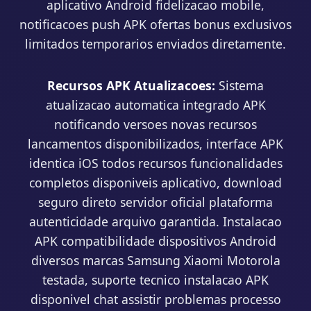
aplicativo Android fidelizacao mobile,
notificacoes push APK ofertas bonus exclusivos
limitados temporarios enviados diretamente.
Recursos APK Atualizacoes:
Sistema
atualizacao automatica integrado APK
notificando versoes novas recursos
lancamentos disponibilizados, interface APK
identica iOS todos recursos funcionalidades
completos disponiveis aplicativo, download
seguro direto servidor oficial plataforma
autenticidade arquivo garantida. Instalacao
APK compatibilidade dispositivos Android
diversos marcas Samsung Xiaomi Motorola
testada, suporte tecnico instalacao APK
disponivel chat assistir problemas processo