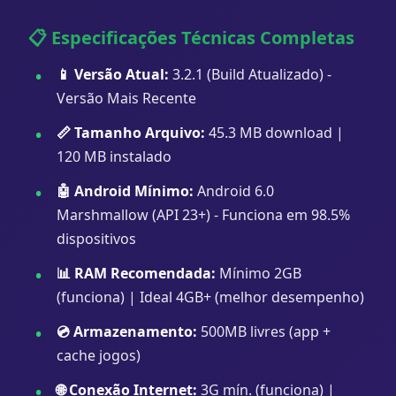
📋 Especificações Técnicas Completas
📱 Versão Atual:
3.2.1 (Build Atualizado) -
Versão Mais Recente
📏 Tamanho Arquivo:
45.3 MB download |
120 MB instalado
🤖 Android Mínimo:
Android 6.0
Marshmallow (API 23+) - Funciona em 98.5%
dispositivos
📊 RAM Recomendada:
Mínimo 2GB
(funciona) | Ideal 4GB+ (melhor desempenho)
💿 Armazenamento:
500MB livres (app +
cache jogos)
🌐 Conexão Internet:
3G mín. (funciona) |