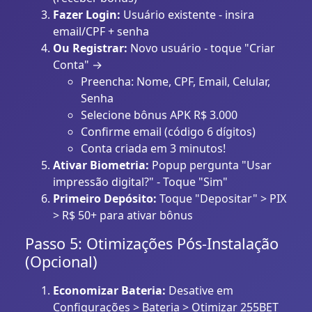
Fazer Login:
Usuário existente - insira
email/CPF + senha
Ou Registrar:
Novo usuário - toque "Criar
Conta" →
Preencha: Nome, CPF, Email, Celular,
Senha
Selecione bônus APK R$ 3.000
Confirme email (código 6 dígitos)
Conta criada em 3 minutos!
Ativar Biometria:
Popup pergunta "Usar
impressão digital?" - Toque "Sim"
Primeiro Depósito:
Toque "Depositar" > PIX
> R$ 50+ para ativar bônus
Passo 5: Otimizações Pós-Instalação
(Opcional)
Economizar Bateria:
Desative em
Configurações > Bateria > Otimizar 255BET