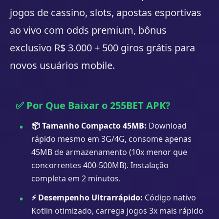
jogos de cassino, slots, apostas esportivas
ao vivo com odds premium, bônus
exclusivo R$ 3.000 + 500 giros grátis para
novos usuários mobile.
✅ Por Que Baixar o 255BET APK?
📦 Tamanho Compacto 45MB:
Download
rápido mesmo em 3G/4G, consome apenas
45MB de armazenamento (10x menor que
concorrentes 400-500MB). Instalação
completa em 2 minutos.
⚡ Desempenho Ultrarrápido:
Código nativo
Kotlin otimizado, carrega jogos 3x mais rápido