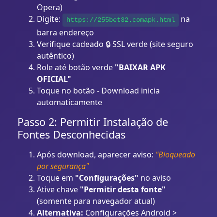
Opera)
Digite:
na
https://255bet32.comapk.html
barra endereço
Verifique cadeado 🔒 SSL verde (site seguro
autêntico)
Role até botão verde
"BAIXAR APK
OFICIAL"
Toque no botão - Download inicia
automaticamente
Passo 2: Permitir Instalação de
Fontes Desconhecidas
Após download, aparecer aviso:
"Bloqueado
por segurança"
Toque em
"Configurações"
no aviso
Ative chave
"Permitir desta fonte"
(somente para navegador atual)
Alternativa:
Configurações Android >