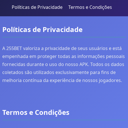
Ativar Modo Desempenho:
App > ⚙️ >
Notificações
✅ Push
❌ Não
❌ Não
Políticas de Privacidade
Termos e Condições
Download Inicial:
App > Menu ☰ > Configurações >
APK 45MB + primeiro
Gráficos > "Desempenho" (desativa
ativo
tem
tem
Segurança
carregamento ~50MB =
Total ~100MB
animações extras)
Biometria
✅ Touch
❌ Só
❌ Só
primeira vez
.
Veja lista "Dispositivos Conectados" (5
ID/Face
senha
senha
Políticas de Privacidade
Reduzir Qualidade:
Cassino ao vivo HD
últimos)
→ SD
Modo
✅ Parcial
❌ Não
❌ Não
Toque "Desconectar" em dispositivo
Offline
Conexão Estável:
Troque para WiFi se
A 255BET valoriza a privacidade de seus usuários e está
específico
em 3G fraco
Atalho Tela
✅ Ícone
⚠️ PWA
N/A
empenhada em proteger todas as informações pessoais
app
manual
Ou "Desconectar Todos" (exceto atual)
fornecidas durante o uso do nosso APK. Todos os dados
Atualizar Android:
Versões antigas têm
para resetar
bugs - atualize se disponível
Consumo
Baixo
Médio
Alto
coletados são utilizados exclusivamente para fins de
Dados
(cache)
melhoria contínua da experiência de nossos jogadores.
Problema: Tela preta ao abrir jogo
Bateria
Otimizado
Padrão
N/A
-40%
Aguarde 10-15 segundos (jogo
carregando)
Recomendação:
Termos e Condições
Se persistir: Force fechar app > Reabra
🥇
Melhor: APK Android
- Se usa Android,
Limpe cache navegador WebView: