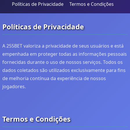
Políticas de Privacidade
Termos e Condições
Como jogar DEMO:
Acesse fortune.html →
Escolha Fortune Tiger/Ox/Mouse → Botão
"DEMO" verde → Jogue grátis ilimitado! Ótimo
Políticas de Privacidade
testar estratégias sem risco.
A 255BET valoriza a privacidade de seus usuários e está
empenhada em proteger todas as informações pessoais
fornecidas durante o uso de nossos serviços. Todos os
dados coletados são utilizados exclusivamente para fins
de melhoria contínua da experiência de nossos
jogadores.
Termos e Condições