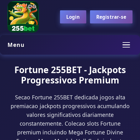
Login
Registrar-se
Menu
Fortune 255BET - Jackpots
Progressivos Premium
Secao Fortune 255BET dedicada jogos alta
premiacao jackpots progressivos acumulando
valores significativos diariamente
constantemente. Colecao slots Fortune
premium incluindo Mega Fortune Divine