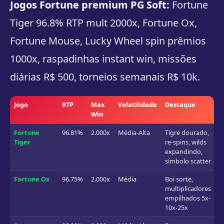
Jogos Fortune premium PG Soft:
Fortune
Tiger 96.8% RTP mult 2000x, Fortune Ox,
Fortune Mouse, Lucky Wheel spin prêmios
1000x, raspadinhas instant win, missões
diárias R$ 500, torneios semanais R$ 10k.
Jogo
RTP
Max
Volatilidade
Destaque
Win
Fortune
96.81%
2.000x
Média-Alta
Tigre dourado,
Tiger
re-spins, wilds
expandindo,
símbolo scatter
Fortune Ox
96.75%
2.000x
Média
Boi sorte,
multiplicadores
empilhados 5x-
10x-25x