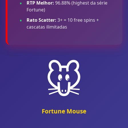
RTP Melhor:
96.88% (highest da série
Fortune)
Rato Scatter:
3+ = 10 free spins +
cascatas ilimitadas
🐭
Fortune Mouse