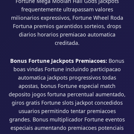
Fortune Mega Moolah Hall Gods jackpots
frequentemente ultrapassam valores
milionarios expressivos, Fortune Wheel Roda
Fortuna premios garantidos sorteios, drops
diarios horarios premiacao automatica
creditada.
Bonus Fortune Jackpots Premiacoes:
Bonus
boas vindas Fortune incluindo participacao
automatica jackpots progressivos todas
apostas, bonus Fortune especial match
deposito jogos fortuna percentual aumentado,
giros gratis Fortune slots jackpot concedidos
usuarios permitindo tentar premiacoes
grandes. Bonus multiplicador Fortune eventos
especiais aumentando premiacoes potenciais