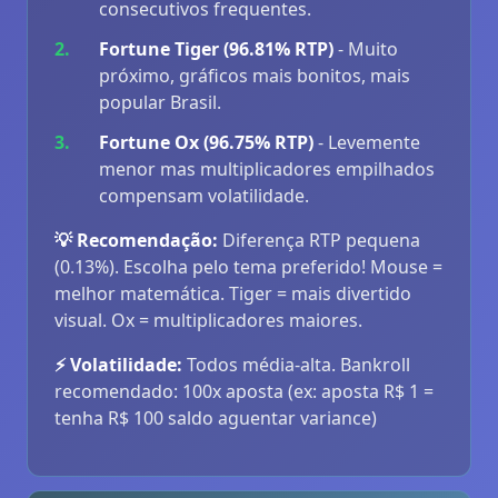
consecutivos frequentes.
Fortune Tiger (96.81% RTP)
- Muito
próximo, gráficos mais bonitos, mais
popular Brasil.
Fortune Ox (96.75% RTP)
- Levemente
menor mas multiplicadores empilhados
compensam volatilidade.
💡 Recomendação:
Diferença RTP pequena
(0.13%). Escolha pelo tema preferido! Mouse =
melhor matemática. Tiger = mais divertido
visual. Ox = multiplicadores maiores.
⚡ Volatilidade:
Todos média-alta. Bankroll
recomendado: 100x aposta (ex: aposta R$ 1 =
tenha R$ 100 saldo aguentar variance)